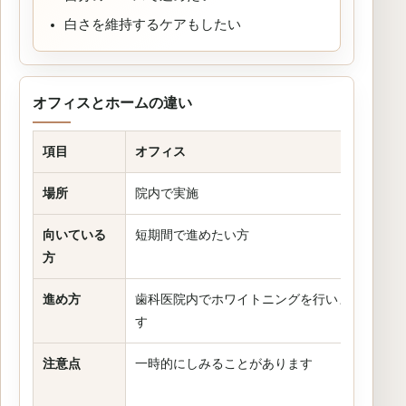
白さを維持するケアもしたい
オフィスとホームの違い
項目
オフィス
ホー
場所
院内で実施
自宅
向いている
短期間で進めたい方
自分
方
進め方
歯科医院内でホワイトニングを行いま
専用
す
す
注意点
一時的にしみることがあります
毎日
す